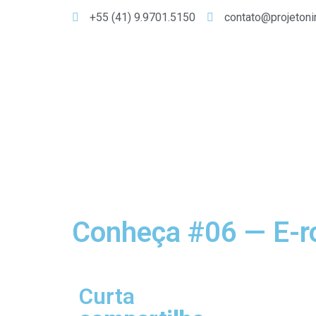
+55 (41) 9.9701.5150
contato@projetoni
Conheça #06 — E-
Curta