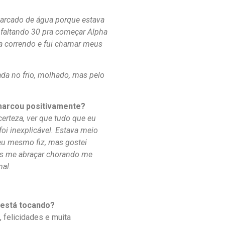
harcado de água porque estava
 faltando 30 pra começar Alpha
aca correndo e fui chamar meus
rada no frio, molhado, mas pelo
 marcou positivamente?
erteza, ver que tudo que eu
 foi inexplicável. Estava meio
eu mesmo fiz, mas gostei
oas me abraçar chorando me
nal.
 está tocando?
, felicidades e muita