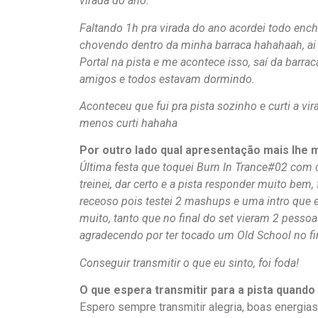
virada do ano.
Faltando 1h pra virada do ano acordei todo enc
chovendo dentro da minha barraca hahahaah, ai
Portal na pista e me acontece isso, saí da barr
amigos e todos estavam dormindo.
Aconteceu que fui pra pista sozinho e curti a vi
menos curti hahaha
Por outro lado qual apresentação mais lhe
Última festa que toquei Burn In Trance#02 com c
treinei, dar certo e a pista responder muito bem,
receoso pois testei 2 mashups e uma intro que 
muito, tanto que no final do set vieram 2 pess
agradecendo por ter tocado um Old School no fi
Conseguir transmitir o que eu sinto, foi foda!
O que espera transmitir para a pista quando
Espero sempre transmitir alegria, boas energias