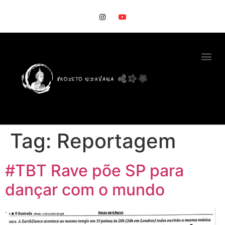
Tag:
Reportagem
#TBT Rave põe SP para
dançar com o mundo