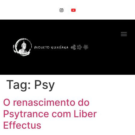
Tag:
Psy
O renascimento do
Psytrance com Liber
Effectus