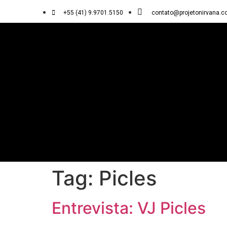
+55 (41) 9.9701.5150
contato@projetonirvana.c
Tag:
Picles
Entrevista: VJ Picles