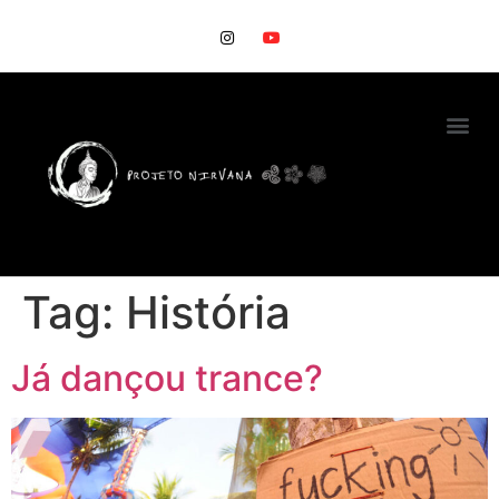
Tag:
História
Já dançou trance?