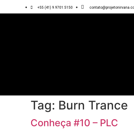
+55 (41) 9.9701.5150
contato@projetonirvana.c
Tag:
Burn Trance
Conheça #10 – PLC