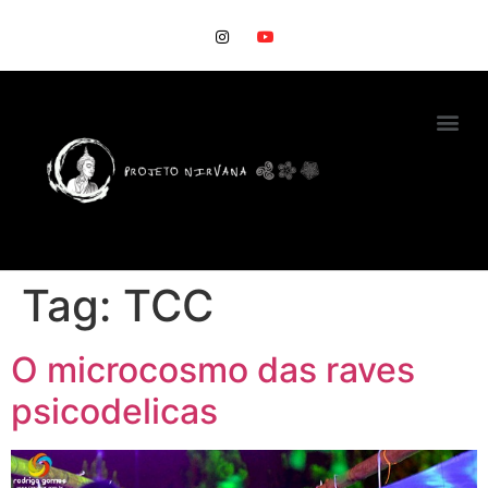
Tag:
TCC
O microcosmo das raves
psicodelicas