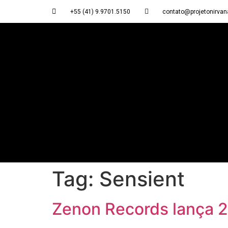
+55 (41) 9.9701.5150
contato@projetonirvan
Tag:
Sensient
Zenon Records lança 2