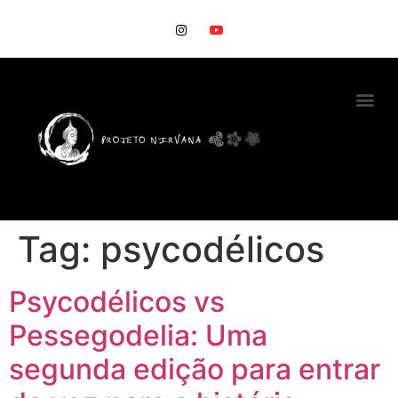
Tag:
psycodélicos
Psycodélicos vs
Pessegodelia: Uma
segunda edição para entrar