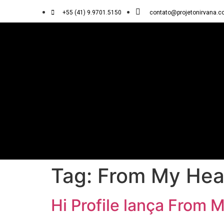
+55 (41) 9.9701.5150
contato@projetonirvana.c
Tag:
From My Hea
Hi Profile lança From 