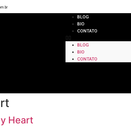
om.br
BLOG
BIO
CONTATO
BLOG
BIO
CONTATO
rt
My Heart