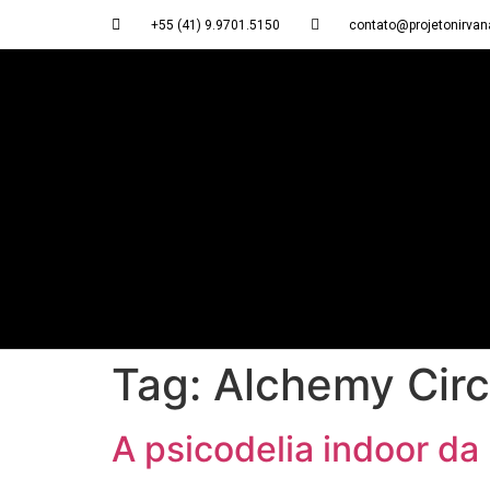
+55 (41) 9.9701.5150
contato@projetonirvan
Tag:
Alchemy Circ
A psicodelia indoor da